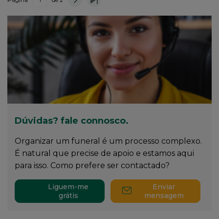
Página
Próxima
Última
Paginação
atual
página
página
Dúvidas? fale connosco.
Organizar um funeral é um processo complexo.
É natural que precise de apoio e estamos aqui
para isso. Como prefere ser contactado?
Liguem-me
Enviar
grátis
mensagem