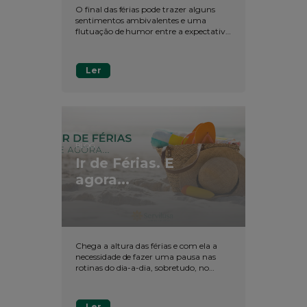
O final das férias pode trazer alguns
sentimentos ambivalentes e uma
flutuação de humor entre a expectativa
de voltar às rotinas do trabalho e a
sensação do término do lazer. Mas deve,
também, ser uma ótima oportunidade
Ler
para retomar à vida ativa com ânimo,
motivação e prazer renovados!
BLOG
Ir de Férias. E
agora...
Chega a altura das férias e com ela a
necessidade de fazer uma pausa nas
rotinas do dia-a-dia, sobretudo, no
trabalho.
Ler