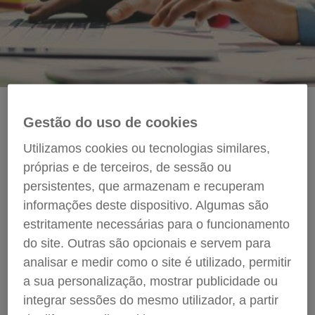
Blog
Gestão do uso de cookies
Utilizamos cookies ou tecnologias similares,
próprias e de terceiros, de sessão ou
Nesta área vai poder encontrar reflexões sobre os
persistentes, que armazenam e recuperam
mais variados temas, relacionados com a
informações deste dispositivo. Algumas são
atualidade, com o luto, entre outros. Para este
estritamente necessárias para o funcionamento
efeito convidamos psicólogos e formadores
do site. Outras são opcionais e servem para
Servilusa para partilharem aqui os seus textos e as
analisar e medir como o site é utilizado, permitir
suas visões.
a sua personalização, mostrar publicidade ou
Se o desejar participe também, envie o seu texto
integrar sessões do mesmo utilizador, a partir