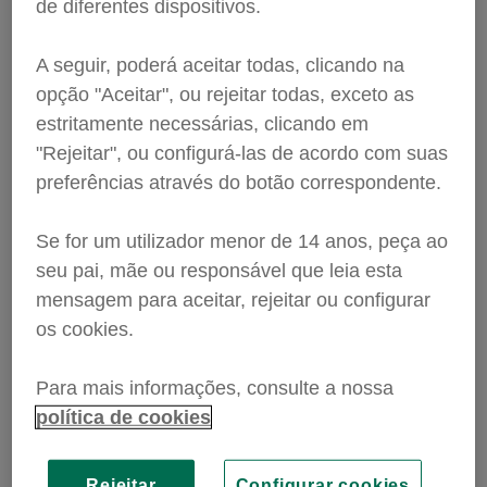
para
servilusa@servilusa.pt
, será analisado e
de diferentes dispositivos.
validado pela equipa de formadores e até pode
eventualmente vir a ser publicado nesta página.
A seguir, poderá aceitar todas, clicando na
opção "Aceitar", ou rejeitar todas, exceto as
estritamente necessárias, clicando em
"Rejeitar", ou configurá-las de acordo com suas
preferências através do botão correspondente.
BLOG
Dia Internacional da
Se for um utilizador menor de 14 anos, peça ao
Amizade
seu pai, mãe ou responsável que leia esta
mensagem para aceitar, rejeitar ou configurar
os cookies.
Celebre o Dia da Amizade!
O Dia
da Amizade é uma ótima oportunidade
Para mais informações, consulte a nossa
para juntar os amigos. Para tornar este
dia ainda mais especial convidamos
política de cookies
todos os amigos a desfrutar da
companhia uns dos outros e a jogar as
BLOG
Ler
cartas.
Rejeitar
Configurar cookies