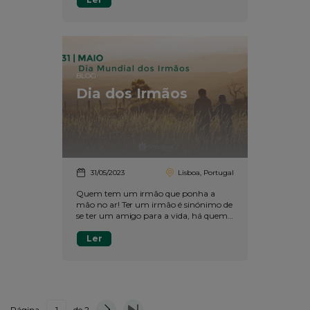
BLOG
Dia dos Irmãos
31/05/2023
Lisboa, Portugal
Quem tem um irmão que ponha a
mão no ar! Ter um irmão é sinónimo de
se ter um amigo para a vida, há quem
diga.
Ler
Página
1
de 2