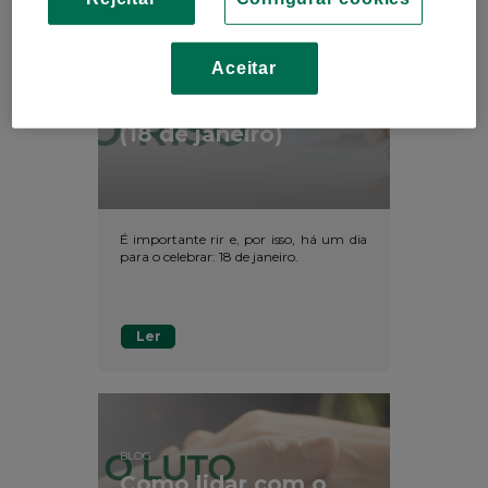
Aceitar
BLOG
Dia Mundial do Riso
(18 de janeiro)
É importante rir e, por isso, há um dia
para o celebrar: 18 de janeiro.
Ler
BLOG
Como lidar com o