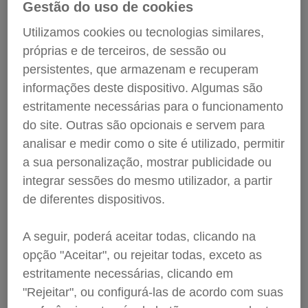
(18 de janeiro)
Gestão do uso de cookies
Utilizamos cookies ou tecnologias similares,
próprias e de terceiros, de sessão ou
Servilusa
persistentes, que armazenam e recuperam
Empresa
informações deste dispositivo. Algumas são
estritamente necessárias para o funcionamento
Victor Sebastião
Licenciado em psicologia
do site. Outras são opcionais e servem para
Mestre em psicologia clínica
analisar e medir como o site é utilizado, permitir
Formador certificado
a sua personalização, mostrar publicidade ou
Especialista em mediação
de conflitos
integrar sessões do mesmo utilizador, a partir
Especialista em luto nas
de diferentes dispositivos.
ciências da saúde
É importante rir e, por isso, há um dia para o
A seguir, poderá aceitar todas, clicando na
celebrar: 18 de janeiro.
opção "Aceitar", ou rejeitar todas, exceto as
estritamente necessárias, clicando em
Rir ajuda a quebrar barreiras e intensifica a interação
"Rejeitar", ou configurá-las de acordo com suas
entre as pessoas, porque rir tem um efeito