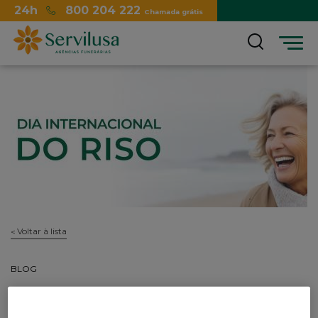
24h
800 204 222
Chamada grátis
Menu
Voltar à lista
BLOG
Dia Mundial do Riso