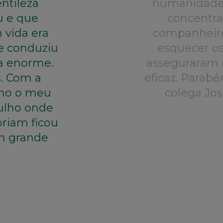
ntileza
humanidade 
u e que
concentra
 vida era
companheiro
e conduziu
esquecer os
za enorme.
asseguraram n
. Com a
eficaz. Parabé
omo o meu
colega Jos
gulho onde
oriam ficou
m grande