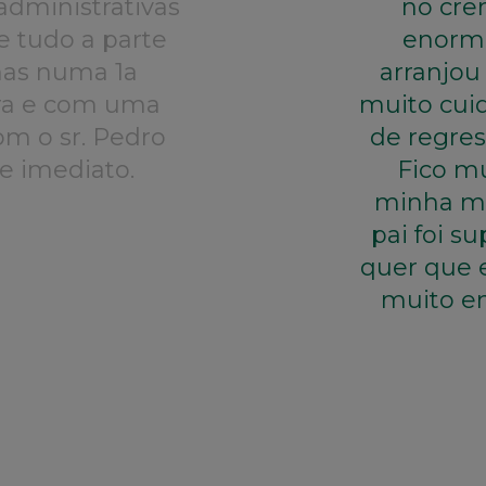
administrativas
no cre
 tudo a parte
enorme
mas numa 1a
arranjou
ira e com uma
muito cui
m o sr. Pedro
de regres
e imediato.
Fico m
minha mã
pai foi s
quer que e
muito e