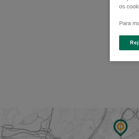
os cook
Para ma
Rej