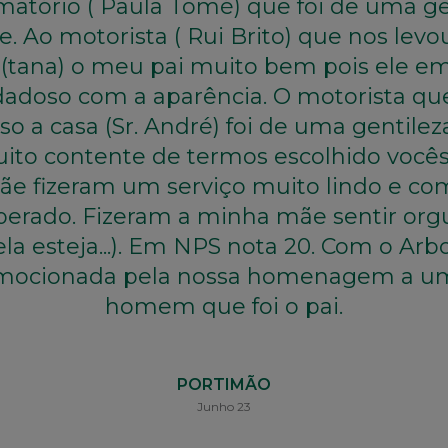
matório ( Paula Tomé) que foi de uma ge
. Ao motorista ( Rui Brito) que nos levo
 (tana) o meu pai muito bem pois ele em
dadoso com a aparência. O motorista qu
so a casa (Sr. André) foi de uma gentile
uito contente de termos escolhido vocês
e fizeram um serviço muito lindo e c
uperado. Fizeram a minha mãe sentir or
la esteja...). Em NPS nota 20. Com o Arb
mocionada pela nossa homenagem a u
homem que foi o pai.
PORTIMÃO
Junho 23