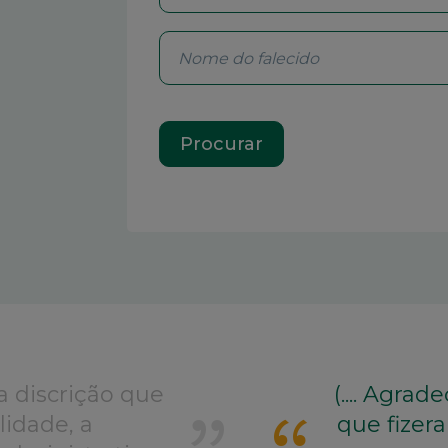
a discrição que
(.... Agra
lidade, a
que fizer