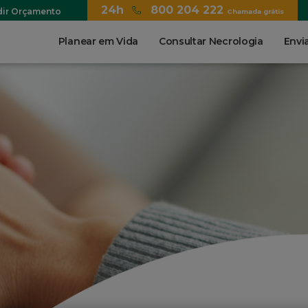
24h
800 204 222
dir Orçamento
Chamada grátis
Main
Planear em Vida
Consultar Necrologia
Envia
navigation