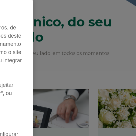
 lado, acessível a
s as famílias
ros, de
ões deste
ionamento
 e no estrangeiro, perto de si, como soluções e
mo o site
mpanhamento personalizado
u integrar
jeitar
", ou
o
nfigurar