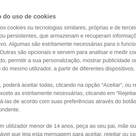
Em todo o
 do uso de cookies
toda
os cookies ou tecnologias similares, próprias e de tercei
ou persistentes, que armazenam e recuperam informaç
tivo. Algumas são estritamente necessárias para o func
Estamos em todo o país
. Outras são opcionais e servem para analisar e medir co
aco
ado, permitir a sua personalização, mostrar publicidade o
do mesmo utilizador, a partir de diferentes dispositivos.
, poderá aceitar todas, clicando na opção "Aceitar", ou re
xceto as estritamente necessárias, clicando em "Rejeitar
os
rá-las de acordo com suas preferências através do botã
ondente.
um utilizador menor de 14 anos, peça ao seu pai, mãe ou
ável que leia esta mensagem para aceitar, rejeitar ou co