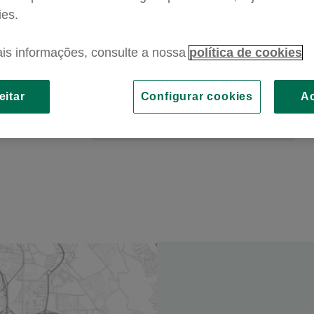
ies.
Organizar Funeral
is informações, consulte a nossa
política de cookies
Organizar um funeral obriga a um conjunto
de procedimentos e decisões difíceis, num
momento doloroso. Saiba…
eitar
Configurar cookies
Ac
Ver +