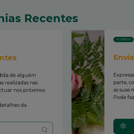
nias Recentes
FLORISTA
Envia
ntes
Express
dida de alguém
parte, c
s realizadas nas
as sua
ectuar nos próximos
Pode fazê
 detalhes da