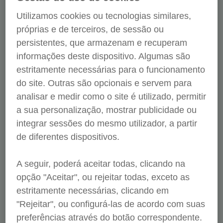
Formação
Utilizamos cookies ou tecnologias similares,
próprias e de terceiros, de sessão ou
Capacitando os nossos profissionais
persistentes, que armazenam e recuperam
para um atendimento mais adequado
aos clientes e às suas famílias.
informações deste dispositivo. Algumas são
estritamente necessárias para o funcionamento
do site. Outras são opcionais e servem para
analisar e medir como o site é utilizado, permitir
Inovação
a sua personalização, mostrar publicidade ou
integrar sessões do mesmo utilizador, a partir
Desenvolvendo iniciativas de
investigação que impulsionem o
de diferentes dispositivos.
conhecimento e a melhoria das
condições sociais.
A seguir, poderá aceitar todas, clicando na
opção "Aceitar", ou rejeitar todas, exceto as
estritamente necessárias, clicando em
"Rejeitar", ou configurá-las de acordo com suas
Ação Social
preferências através do botão correspondente.