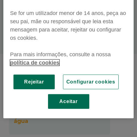
Proporcionando cerimónias funerárias
dignas a todas as pessoas,
Se for um utilizador menor de 14 anos, peça ao
independentemente da sua condição
seu pai, mãe ou responsável que leia esta
social.
mensagem para aceitar, rejeitar ou configurar
os cookies.
Para mais informações, consulte a nossa
política de cookies
Rejeitar
Configurar cookies
Compromisso ambiental
Aceitar
Consumo de eletricidade e
água