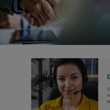
O
n
i