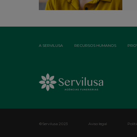
Footer
A SERVILUSA
RECURSOS HUMANOS
PRO
Top
Menu
Footer
©Servilusa 2023
Aviso legal
Polít
Bottom