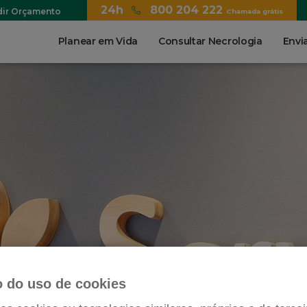
24h
800 204 222
dir Orçamento
Chamada grátis
Main
Planear em Vida
Consultar Necrologia
Envia
navigation
 do uso de cookies