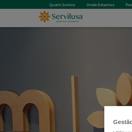
Header
Quem Somos
Onde Estamos
Pe
Top
Menu
Gestão