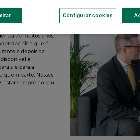
eitar
Configurar cookies
Ac
 momento difícil.
ntar com o
ência de muitos anos.
der decidir o que é
urante e depois da
 disponível e
a si e para a
e quem parte. Nesses
s estar sempre do seu