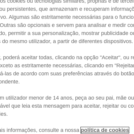
os cookies ou tecnologias similares, próprias e de tercei
ou persistentes, que armazenam e recuperam informaç
tivo. Algumas são estritamente necessárias para o func
. Outras são opcionais e servem para analisar e medir co
ado, permitir a sua personalização, mostrar publicidade o
do mesmo utilizador, a partir de diferentes dispositivos.
, poderá aceitar todas, clicando na opção "Aceitar", ou re
xceto as estritamente necessárias, clicando em "Rejeitar
rá-las de acordo com suas preferências através do botã
ondente.
um utilizador menor de 14 anos, peça ao seu pai, mãe ou
ável que leia esta mensagem para aceitar, rejeitar ou co
pre do
ies.
is informações, consulte a nossa
política de cookies