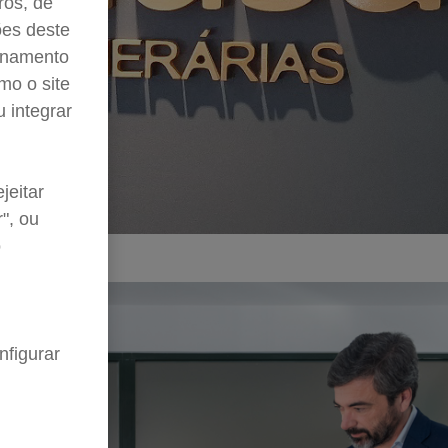
ros, de
ões deste
ionamento
mo o site
u integrar
jeitar
", ou
o
nfigurar