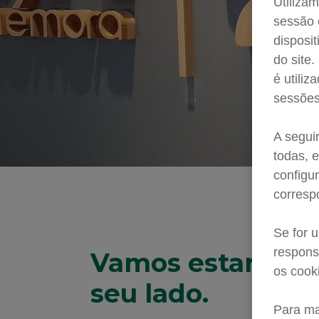
Utilizam
sessão 
disposi
do site
é utiliz
sessões 
A seguir
todas, e
configu
corresp
Se for 
respons
Vamos estar sem
os cook
seu lado.
Para ma