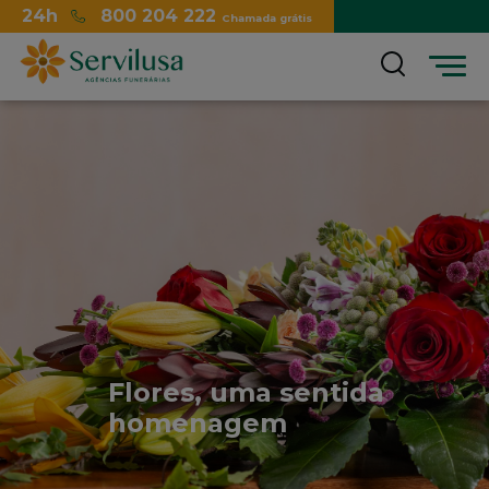
24h
800 204 222
Chamada grátis
Menu
Flores, uma sentida
homenagem