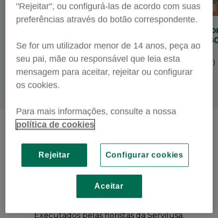
"Rejeitar", ou configurá-las de acordo com suas
preferências através do botão correspondente.
Palma de flores
Coroa de flo
amarelas (8
Se for um utilizador menor de 14 anos, peça ao
99,90 €
Preço
(IVA incl.)
seu pai, mãe ou responsável que leia esta
Preço
(IVA incl.)
mensagem para aceitar, rejeitar ou configurar
os cookies.
Para mais informações, consulte a nossa
política de cookies
Arranjos profissionais
Rejeitar
Configurar cookies
Aceitar
Executados pelas floristas da Servilusa.