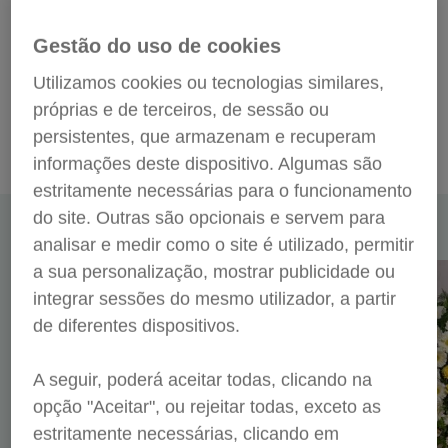
Lisboa, Porto e Setúbal.
Gestão do uso de cookies
As peças de flores e os preços apresentados são válidos apenas para compras
efetuadas e pagas através do site.
Utilizamos cookies ou tecnologias similares,
Para entrega de peças de flores em serviços que não sejam organizados pela
próprias e de terceiros, de sessão ou
Servilusa, será aplicada uma taxa de entrega de 20€.
>
persistentes, que armazenam e recuperam
informações deste dispositivo. Algumas são
estritamente necessárias para o funcionamento
do site. Outras são opcionais e servem para
As opções mais populares
analisar e medir como o site é utilizado, permitir
a sua personalização, mostrar publicidade ou
integrar sessões do mesmo utilizador, a partir
de diferentes dispositivos.
A seguir, poderá aceitar todas, clicando na
opção "Aceitar", ou rejeitar todas, exceto as
estritamente necessárias, clicando em