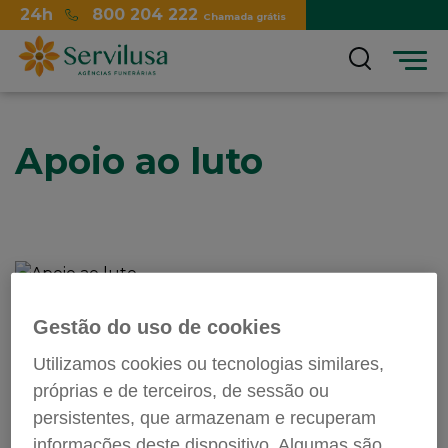
24h
800 204 222
Chamada grátis
Menu
Apoio ao luto
Gestão do uso de cookies
Utilizamos cookies ou tecnologias similares,
A Servilusa disponibiliza, para as famílias nossas
próprias e de terceiros, de sessão ou
clientes, o
Guia Prático de Apoio ao Luto
, um
persistentes, que armazenam e recuperam
novo manual que aborda caminhos possíveis para
ultrapassar os momentos de luto.
informações deste dispositivo. Algumas são