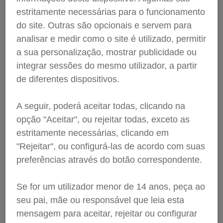
estritamente necessárias para o funcionamento
WORKSHOP:
do site. Outras são opcionais e servem para
No âmbito da política de responsabilidade social, a
analisar e medir como o site é utilizado, permitir
Servilusa patrocina um programa de workshops
a sua personalização, mostrar publicidade ou
organizados pela Associação Portuguesa dos
integrar sessões do mesmo utilizador, a partir
Profissionais do Sector Funerário, disponível em
de diferentes dispositivos.
todo o país, com inscrições gratuitas, embora sujeito
a vaga nas ações programadas.
Com o seguinte
conteúdo programático:
A seguir, poderá aceitar todas, clicando na
opção "Aceitar", ou rejeitar todas, exceto as
O sentido da vida e o que significa morrer
estritamente necessárias, clicando em
(perspetiva social, psicológica e cultural)
"Rejeitar", ou configurá-las de acordo com suas
A vinculação e a perda
preferências através do botão correspondente.
O modelo de transição e adaptação à morte
O processo de morrer, ver morrer e aceitar a
Se for um utilizador menor de 14 anos, peça ao
morte
seu pai, mãe ou responsável que leia esta
O apoio social e profissional (intervenção na
crise, grupos de apoio, experiência emocional
mensagem para aceitar, rejeitar ou configurar