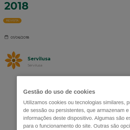
2018
REVISTA
01/06/2018
Servilusa
Servilusa
A Servilusa é a maior e mais
moderna empresa
funerária do país, detida a
Gestão do uso de cookies
100% pela empresa de
serviços funerários Mémora.
Utilizamos cookies ou tecnologias similares, pr
A Servilusa tem 70
de sessão ou persistentes, que armazenam e
agências em todo o país, e
conta com mais de 320
informações deste dispositivo. Algumas são e
colaboradores nos seus
para o funcionamento do site. Outras são opc
quadros.