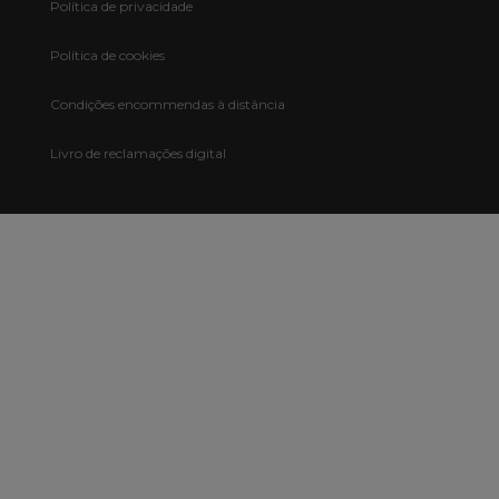
Política de privacidade
Política de cookies
Condições encommendas à distância
Livro de reclamações digital