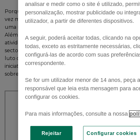
analisar e medir como o site é utilizado, permi
Porque a área de intervenção da Servilusa é cada
personalização, mostrar publicidade ou inte
vez mais abrangente, apresentamos-lhe a I-nova,
utilizador, a partir de diferentes dispositivos.
uma revista completamente inovadora na área.
Além de o colocar a par de todas as nossas
A seguir, poderá aceitar todas, clicando na opç
atividades, a I-nova apresenta uma visão geral do
todas, exceto as estritamente necessárias, cli
sector, entrevista pessoas de destaque, aborda o
configurá-las de acordo com suas preferência
luto de uma perspetiva mais leve, dá conta das
correspondente.
iniciativas sociais da empresa e faz ainda um zoom-in
sobre temas de interesse geral.
Se for um utilizador menor de 14 anos, peça 
responsável que leia esta mensagem para aceit
configurar os cookies.
Para mais informações, consulte a nossa
polí
Rejeitar
Configurar cookies